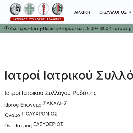
ΑΡΧΙΚΉ
Ο ΣΎΛΛΟΓΟΣ
Δευτέρα-Τρίτη-Πέμπτη-Παρασκευή : 9:00-14:00 / Τεταρτη: 
Ιατροί Ιατρικού Συλλ
Ιατροί Ιατρικού Συλλόγου Ροδόπης
ΣΑΚΑΛΗΣ
idprog
Επώνυμο
ΠΟΛΥΧΡΟΝΙΟΣ
Όνομα
ΕΛΕΥΘΕΡΙΟΣ
Ον. Πατρός