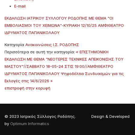
E-mail
ΕΚΔΗΛΩΣΗ ΙΑΤΡΙΚΟΥ ΣΥΛΛΟΓΟΥ ΡΟΔΟΠΗΣ ΜΕ ΘΕΜΑ "ΟΙ
ΕΜΒΟΛΙΑΣΜΟΙ ΤΟΥ ΧΕΙΜΩΝΑ"-ΚΥΡΙΑΚΗ 12/10/25 ΑΜΦΙΘΕΑΤΡΟ
ΙΔΡΥΜΑΤΟΣ ΠΑΠΑΝΙΚΟΛΑΟΥ
Κατηγορία
Ανακοινώσεις Ι.Σ. ΡΟΔΟΠΗΣ
Περισσότερα σε αυτή την κατηγορία:
« ΕΠΙΣΤΗΜΟΝΙΚΗ
ΕΚΔΗΛΩΣΗ ΜΕ ΘΕΜΑ "ΝΕΟΤΕΡΕΣ ΤΕΧΝΙΚΕΣ ΑΠΕΙΚΟΝΙΣΗΣ ΤΟΥ
ΜΑΣΤΟΥ"//ΣΑΒΒΑΤΟ 18-05-24 ΣΤΙΣ 19:00//ΑΜΦΙΘΕΑΤΡΟ
ΙΔΡΥΜΑΤΟΣ ΠΑΠΑΝΙΚΟΛΑΟΥ
Ψηφοδέλτια Συνδυασμών για τις
Εκλογές στις 14/6/2026 »
επιστροφή στην κορυφή
© 2023 Ιατρικός Σύλλογος Ροδόπης. Design & Developed
by
Optimum Informatics